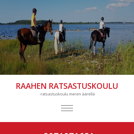
RAAHEN RATSASTUSKOULU
-ratsastuskoulu meren äärellä
AVAA/SULJE
VALIKKO