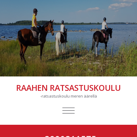
RAAHEN RATSASTUSKOULU
-ratsastuskoulu meren äärellä
AVAA/SULJE
VALIKKO