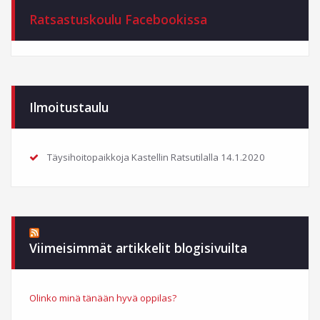
Ratsastuskoulu Facebookissa
Ilmoitustaulu
Täysihoitopaikkoja Kastellin Ratsutilalla
14.1.2020
Viimeisimmät artikkelit blogisivuilta
Olinko minä tänään hyvä oppilas?