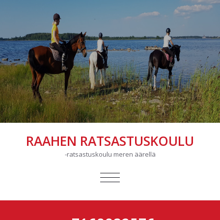
RAAHEN RATSASTUSKOULU
-ratsastuskoulu meren äärellä
AVAA/SULJE
VALIKKO