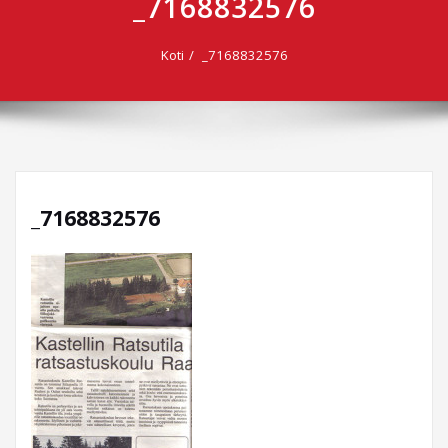
_7168832576
Koti
_7168832576
_7168832576