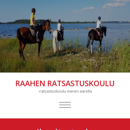
RAAHEN RATSASTUSKOULU
-ratsastuskoulu meren äärellä
AVAA/SULJE
VALIKKO