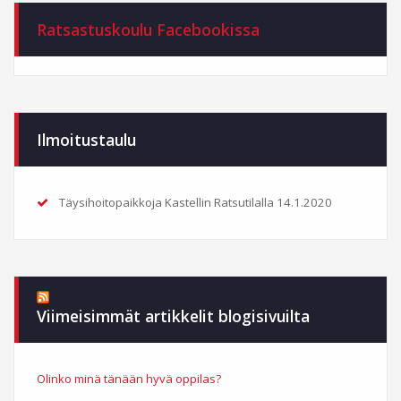
Ratsastuskoulu Facebookissa
Ilmoitustaulu
Täysihoitopaikkoja Kastellin Ratsutilalla
14.1.2020
Viimeisimmät artikkelit blogisivuilta
Olinko minä tänään hyvä oppilas?