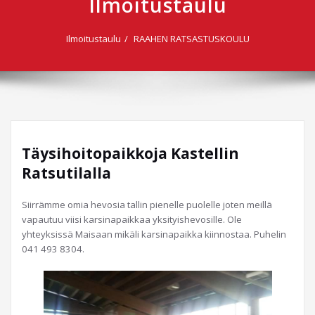
Ilmoitustaulu
Ilmoitustaulu
RAAHEN RATSASTUSKOULU
Täysihoitopaikkoja Kastellin
Ratsutilalla
Siirrämme omia hevosia tallin pienelle puolelle joten meillä
vapautuu viisi karsinapaikkaa yksityishevosille. Ole
yhteyksissä Maisaan mikäli karsinapaikka kiinnostaa. Puhelin
041 493 8304.