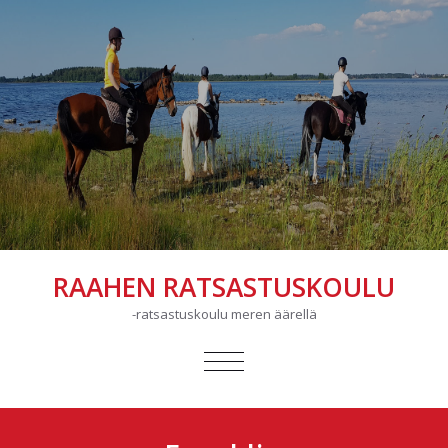
RAAHEN RATSASTUSKOULU
-ratsastuskoulu meren äärellä
AVAA/SULJE
VALIKKO