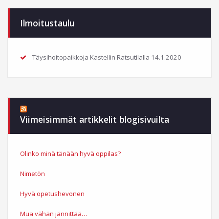
Ilmoitustaulu
Täysihoitopaikkoja Kastellin Ratsutilalla
14.1.2020
Viimeisimmät artikkelit blogisivuilta
Olinko minä tänään hyvä oppilas?
Nimetön
Hyvä opetushevonen
Mua vähän jännittää…