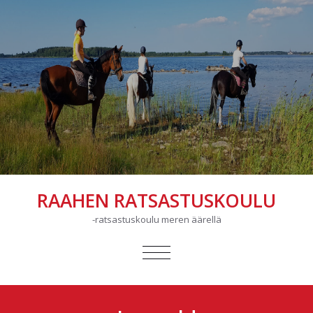
RAAHEN RATSASTUSKOULU
-ratsastuskoulu meren äärellä
AVAA/SULJE
VALIKKO