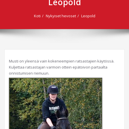
Leopold
Koti
Nykyiset hevoset
Leopold
Musti on yleensä vain kokeneempien ratsastajien käytössä.
Kuljettaa ratsastajan varmoin ottein epätoivon partaalta
onnistumisen riemuun.