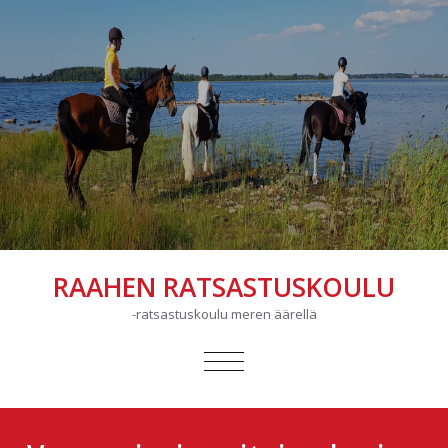
RAAHEN RATSASTUSKOULU
-ratsastuskoulu meren äärellä
AVAA/SULJE
VALIKKO