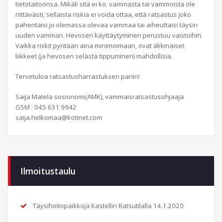
tietotaitoonsa. Mikäli sitä ei ko. vammasta tai vammoista ole
riittävästi, sellaista riskiä ei voida ottaa, että ratsastus joko
pahentaisi jo olemassa olevaa vammaa tai aiheuttaisi täysin
uuden vamman. Hevosen käyttäytyminen perustuu vaistoihin.
Vaikka riskit pyritään aina minimoimaan, ovat äkkinäiset
liikkeet (ja hevosen selästä tippuminen) mahdollisia.
Tervetuloa ratsastusharrastuksen pariin!
Saija Matela sosionomi(AMK), vammaisratsastusohjaaja
GSM : 045 631 9942
saija.helkomaa@kotinet.com
Ilmoitustaulu
Täysihoitopaikkoja Kastellin Ratsutilalla
14.1.2020