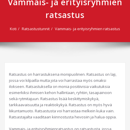
Vammais- ja erityisryhmien
ratsastus
Koti
Ratsastustunnit
Vammais- ja erityisryhmien ratsastus
Ratsastus on harrastuksena monipuolinen. Ratsastus on laji,
jossa voi kilpailla mutta jota voi harrastaa myös omaksi
ilokseen. Ratsastuksella on monia positiivisia vaikutuksia
esimerkiksi ihmisen kehon hallintaan, ryhtiin, tasapainoon
sekä rytmitajuun. Ratsastus lisää keskittymiskykyä,
tarkkaavaisuutta ja reaktiokykyä. Ratsastus on myös hyvä
liikuntamuoto. Ratsastusta voi harrastaa melkein kuka vain.
Ratsastajalta vaaditaan kiinnostusta hevosiin ja halua oppia.
Vammais- ja erityisryhmienratsastus on ratsastusta, jossa