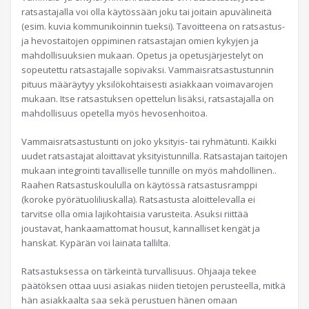
ratsastajalla voi olla käytössään joku tai joitain apuvälineitä
(esim. kuvia kommunikoinnin tueksi). Tavoitteena on ratsastus-
ja hevostaitojen oppiminen ratsastajan omien kykyjen ja
mahdollisuuksien mukaan. Opetus ja opetusjärjestelyt on
sopeutettu ratsastajalle sopivaksi. Vammaisratsastustunnin
pituus määräytyy yksilökohtaisesti asiakkaan voimavarojen
mukaan. Itse ratsastuksen opettelun lisäksi, ratsastajalla on
mahdollisuus opetella myös hevosenhoitoa.
Vammaisratsastustunti on joko yksityis- tai ryhmätunti. Kaikki
uudet ratsastajat aloittavat yksityistunnilla. Ratsastajan taitojen
mukaan integrointi tavalliselle tunnille on myös mahdollinen..
Raahen Ratsastuskoululla on käytössä ratsastusramppi
(koroke pyörätuoliliuskalla). Ratsastusta aloittelevalla ei
tarvitse olla omia lajikohtaisia varusteita. Asuksi riittää
joustavat, hankaamattomat housut, kannalliset kengät ja
hanskat. Kypärän voi lainata tallilta.
Ratsastuksessa on tärkeintä turvallisuus. Ohjaaja tekee
päätöksen ottaa uusi asiakas niiden tietojen perusteella, mitkä
hän asiakkaalta saa sekä perustuen hänen omaan