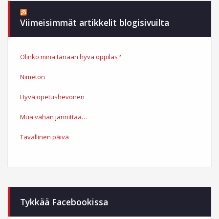
Viimeisimmät artikkelit blogisivuilta
Olinko minä tänään hyvä oppilas?
Nimetön
Hyvä opetushevonen
Mua vähän jännittää…
Tavallinen päivä
Tykkää Facebookissa