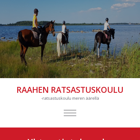
RAAHEN RATSASTUSKOULU
-ratsastuskoulu meren äärellä
AVAA/SULJE
VALIKKO