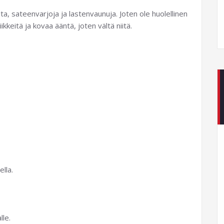
a, sateenvarjoja ja lastenvaunuja. Joten ole huolellinen
kkeitä ja kovaa ääntä, joten vältä niitä.
ella.
lle.