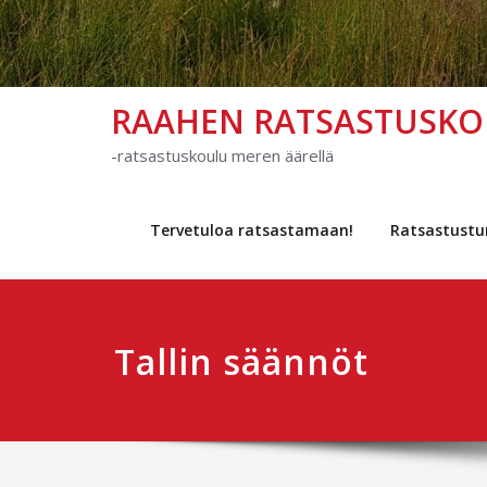
RAAHEN RATSASTUSK
-ratsastuskoulu meren äärellä
Tervetuloa ratsastamaan!
Ratsastustu
Tallin säännöt