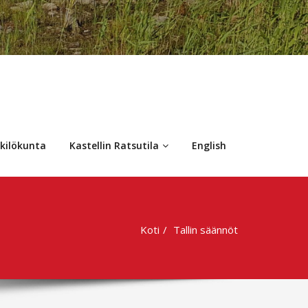
kilökunta
Kastellin Ratsutila
English
Koti
Tallin säännöt