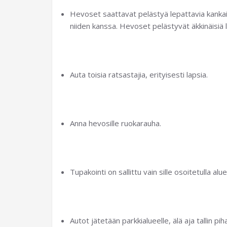
Hevoset saattavat pelästyä lepattavia kankait
niiden kanssa. Hevoset pelästyvät äkkinäisiä lii
Auta toisia ratsastajia, erityisesti lapsia.
Anna hevosille ruokarauha.
Tupakointi on sallittu vain sille osoitetulla alue
Autot jätetään parkkialueelle, älä aja tallin piha