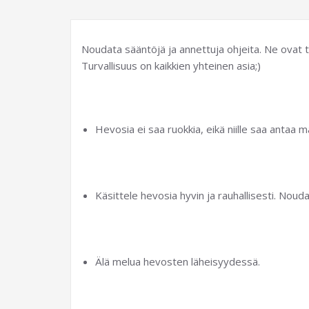
Noudata sääntöjä ja annettuja ohjeita. Ne ovat tä
Turvallisuus on kaikkien yhteinen asia;)
Hevosia ei saa ruokkia, eikä niille saa antaa m
Käsittele hevosia hyvin ja rauhallisesti. Noud
Älä melua hevosten läheisyydessä.