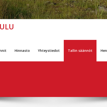
OULU
nnit
Hinnasto
Yhteystiedot
Tallin säännöt
Hen