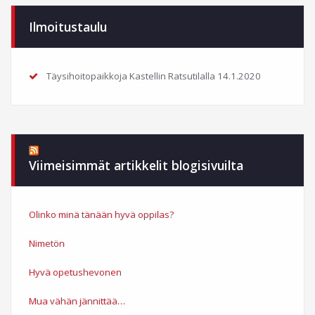
Ilmoitustaulu
Täysihoitopaikkoja Kastellin Ratsutilalla
14.1.2020
Viimeisimmät artikkelit blogisivuilta
Olinko minä tänään hyvä oppilas?
Nimetön
Hyvä opetushevonen
Mua vähän jännittää…