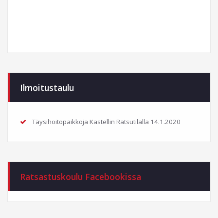
Ilmoitustaulu
Täysihoitopaikkoja Kastellin Ratsutilalla
14.1.2020
Ratsastuskoulu Facebookissa