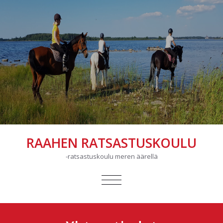
RAAHEN RATSASTUSKOULU
-ratsastuskoulu meren äärellä
AVAA/SULJE
VALIKKO