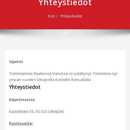
Yhteystiedot
Koti
Yhteystiedot
Sijainti
Toimintamme Raahessa Varvissa on päättynyt. Toimimme nyt
ympäri vuoden Siikajoella Kastellin Ratsutilalla
Yhteystiedot
Käyntiosoite:
Kastellintie 55, 92320 SIIKAJOKI
Postiosoite: