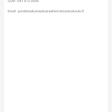
GSM : 041 475 0006
Email : posti(miukumauku)raahenratsastuskoulu.fi