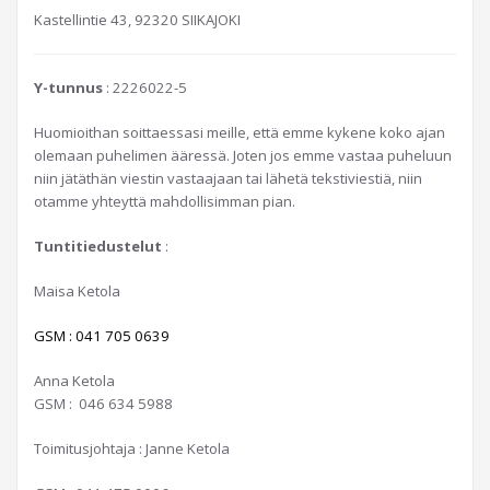
Kastellintie 43, 92320 SIIKAJOKI
Y-tunnus
: 2226022-5
Huomioithan soittaessasi meille, että emme kykene koko ajan
olemaan puhelimen ääressä. Joten jos emme vastaa puheluun
niin jätäthän viestin vastaajaan tai lähetä tekstiviestiä, niin
otamme yhteyttä mahdollisimman pian.
Tuntitiedustelut
:
Maisa Ketola
GSM : 041 705 0639
Anna Ketola
GSM : 046 634 5988
Toimitusjohtaja : Janne Ketola