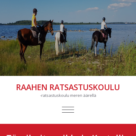
RAAHEN RATSASTUSKOULU
-ratsastuskoulu meren äärellä
AVAA/SULJE
VALIKKO