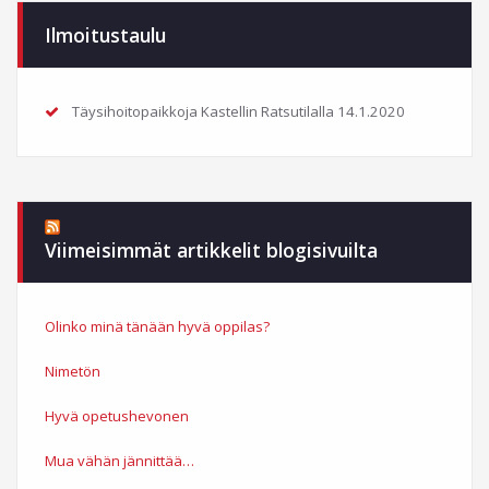
Ilmoitustaulu
Täysihoitopaikkoja Kastellin Ratsutilalla
14.1.2020
Viimeisimmät artikkelit blogisivuilta
Olinko minä tänään hyvä oppilas?
Nimetön
Hyvä opetushevonen
Mua vähän jännittää…