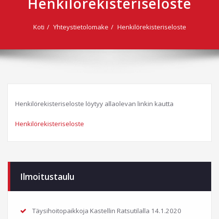
Henkilörekisteriseloste
Koti
Yhteystietolomake
Henkilörekisteriseloste
Henkilörekisteriseloste löytyy allaolevan linkin kautta
Henkilörekisteriseloste
Ilmoitustaulu
Täysihoitopaikkoja Kastellin Ratsutilalla
14.1.2020