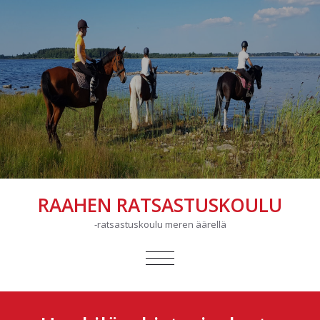
RAAHEN RATSASTUSKOULU
-ratsastuskoulu meren äärellä
AVAA/SULJE
VALIKKO