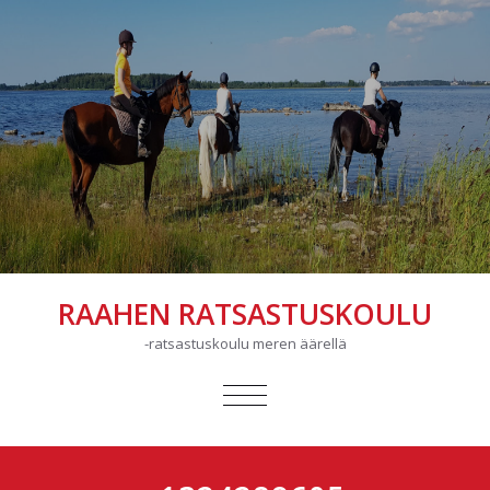
RAAHEN RATSASTUSKOULU
-ratsastuskoulu meren äärellä
AVAA/SULJE
VALIKKO