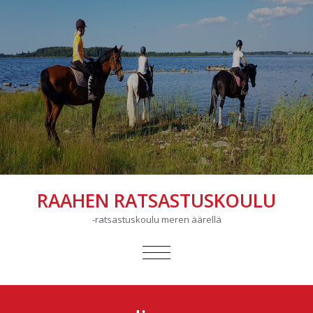
RAAHEN RATSASTUSKOULU
-ratsastuskoulu meren äärellä
AVAA/SULJE
VALIKKO