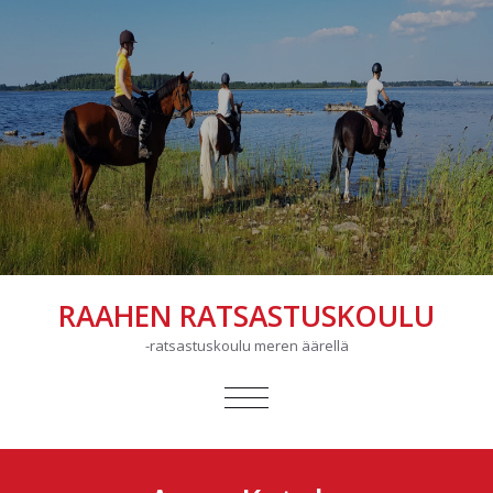
RAAHEN RATSASTUSKOULU
-ratsastuskoulu meren äärellä
AVAA/SULJE
VALIKKO