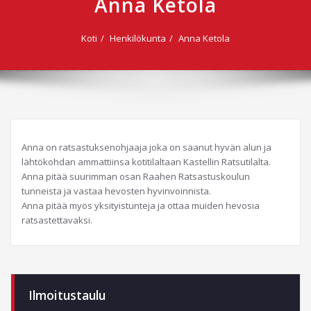
Anna Ketola
Koti
Henkilökunta
Anna Ketola
Anna on ratsastuksenohjaaja joka on saanut hyvän alun ja
lähtökohdan ammattiinsa kotitilaltaan Kastellin Ratsutilalta.
Anna pitää suurimman osan Raahen Ratsastuskoulun
tunneista ja vastaa hevosten hyvinvoinnista.
Anna pitää myös yksityistunteja ja ottaa muiden hevosia
ratsastettavaksi.
Ilmoitustaulu