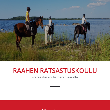
RAAHEN RATSASTUSKOULU
-ratsastuskoulu meren äärellä
AVAA/SULJE
VALIKKO