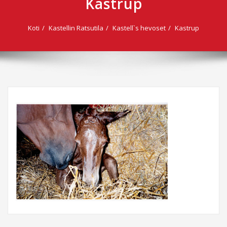
Kastrup
Koti
Kastellin Ratsutila
Kastell`s hevoset
Kastrup