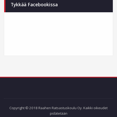
Tykkää Facebookissa
Copyright © 2018 Raahen Ratsastuskoulu Oy. Kaikki oikeudet
pidätetään