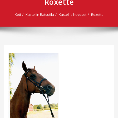
Roxette
Koti
Kastellin Ratsutila
Kastell`s hevoset
Roxette