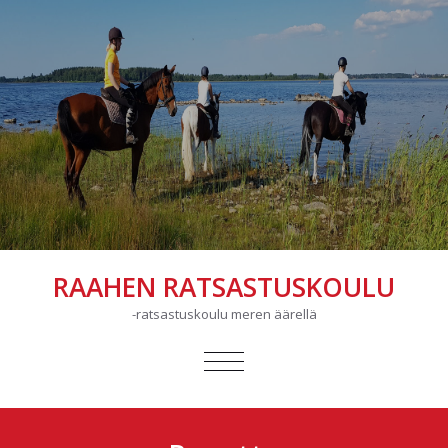
RAAHEN RATSASTUSKOULU
-ratsastuskoulu meren äärellä
AVAA/SULJE
VALIKKO