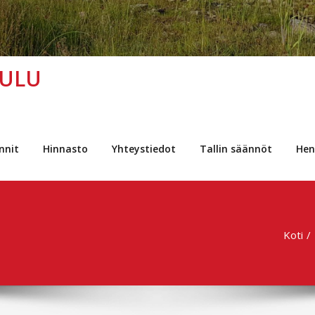
OULU
nnit
Hinnasto
Yhteystiedot
Tallin säännöt
Hen
Koti