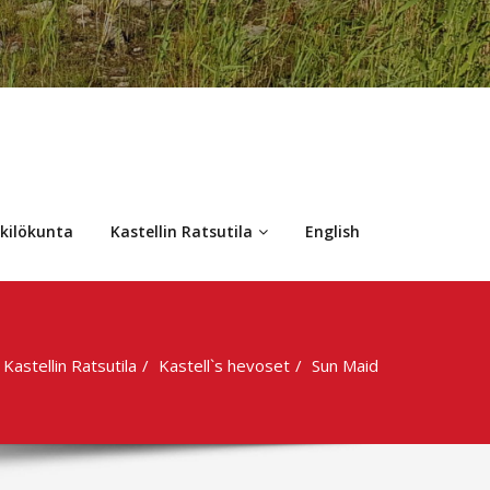
kilökunta
Kastellin Ratsutila
English
Kastellin Ratsutila
Kastell`s hevoset
Sun Maid