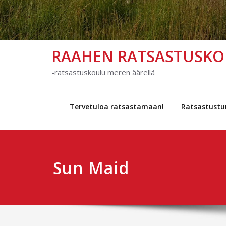
RAAHEN RATSASTUSK
-ratsastuskoulu meren äärellä
Tervetuloa ratsastamaan!
Ratsastustu
Sun Maid