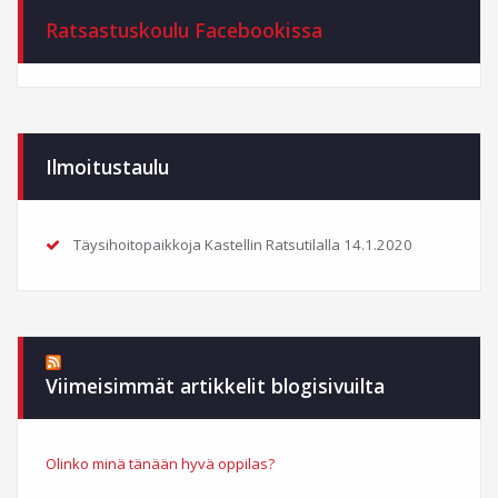
Ratsastuskoulu Facebookissa
Ilmoitustaulu
Täysihoitopaikkoja Kastellin Ratsutilalla
14.1.2020
Viimeisimmät artikkelit blogisivuilta
Olinko minä tänään hyvä oppilas?