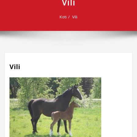
Vili
Koti
Vili
Vili