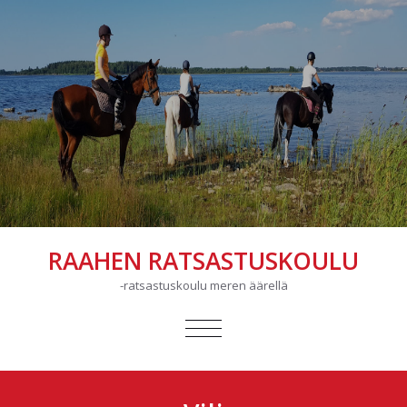
RAAHEN RATSASTUSKOULU
-ratsastuskoulu meren äärellä
AVAA/SULJE
VALIKKO